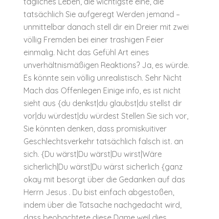
tägliches Leben, die wichtigste eine, die
tatsächlich Sie aufgeregt Werden jemand –
unmittelbar danach stell dir ein Dreier mit zwei
völlig Fremden bei einer trashigen Feier
einmalig. Nicht das Gefühl Art eines
unverhältnismäßigen Reaktions? Ja, es würde.
Es könnte sein völlig unrealistisch. Sehr Nicht
Mach das Offenlegen Einige info, es ist nicht
sieht aus {du denkst|du glaubst|du stellst dir
vor|du würdest|du würdest Stellen Sie sich vor,
Sie könnten denken, dass promiskuitiver
Geschlechtsverkehr tatsächlich falsch ist. an
sich. {Du wärst|Du wärst|Du wirst|Wäre
sicherlich|Du wärst|Du wärst sicherlich {ganz
okay mit besorgt über die Gedanken auf das
Herrn Jesus . Du bist einfach abgestoßen,
indem über die Tatsache nachgedacht wird,
dass beobachtete diese Dame weil dies