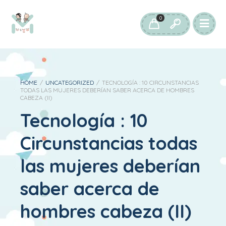
0
HOME
/
UNCATEGORIZED
/
TECNOLOGÍA : 10 CIRCUNSTANCIAS
TODAS LAS MUJERES DEBERÍAN SABER ACERCA DE HOMBRES
CABEZA (II)
Tecnología : 10
Circunstancias todas
las mujeres deberían
saber acerca de
hombres cabeza (II)