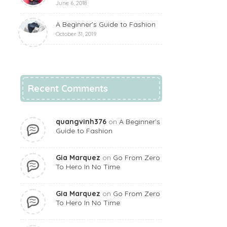
June 6, 2018
A Beginner’s Guide to Fashion
October 31, 2019
Recent Comments
quangvinh376
on
A Beginner’s
Guide to Fashion
Gia Marquez
on
Go From Zero
To Hero In No Time
Gia Marquez
on
Go From Zero
To Hero In No Time