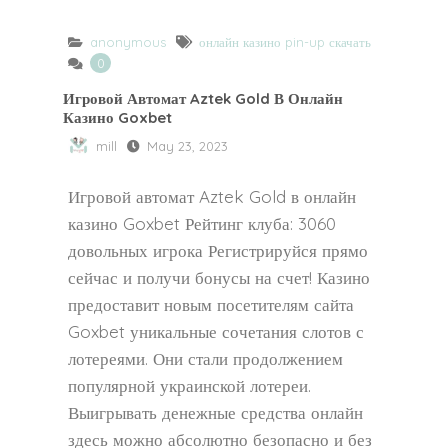
anonymous
онлайн казино pin-up скачать
0
Игровой Автомат Aztek Gold В Онлайн
Казино Goxbet
mill
May 23, 2023
Игровой автомат Aztek Gold в онлайн
казино Goxbet Рейтинг клуба: 3060
довольных игрока Регистрируйся прямо
сейчас и получи бонусы на счет! Казино
предоставит новым посетителям сайта
Goxbet уникальные сочетания слотов с
лотереями. Они стали продолжением
популярной украинской лотереи.
Выигрывать денежные средства онлайн
здесь можно абсолютно безопасно и без