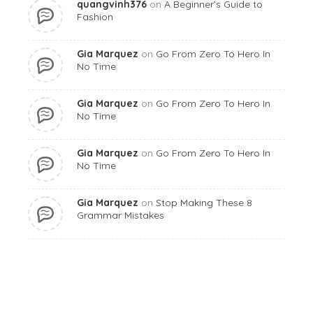
quangvinh376
on
A Beginner’s Guide to
Fashion
Gia Marquez
on
Go From Zero To Hero In
No Time
Gia Marquez
on
Go From Zero To Hero In
No Time
Gia Marquez
on
Go From Zero To Hero In
No Time
Gia Marquez
on
Stop Making These 8
Grammar Mistakes