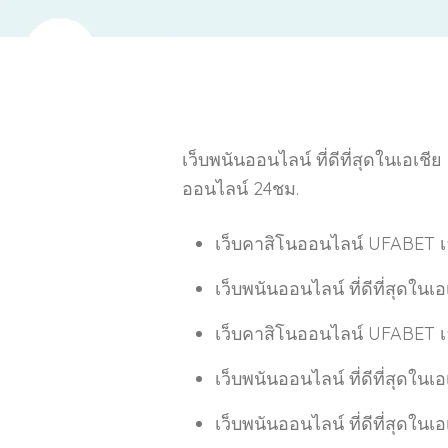
เว็บพนันออนไลน์ ที่ดีที่สุดในเอเช
ออนไลน์ 24ชม.
เว็บคาสิโนออนไลน์ UFABET เล
เว็บพนันออนไลน์ ที่ดีที่สุดในเ
เว็บคาสิโนออนไลน์ UFABET เล
เว็บพนันออนไลน์ ที่ดีที่สุดในเ
เว็บพนันออนไลน์ ที่ดีที่สุดในเ