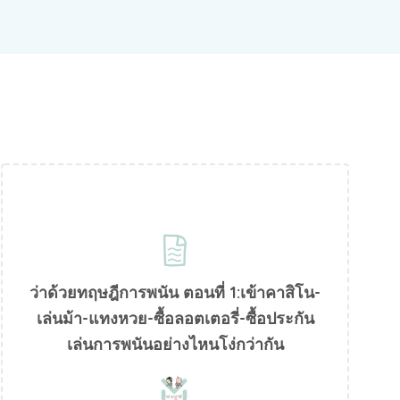
ว่าด้วยทฤษฎีการพนัน ตอนที่ 1:เข้าคาสิโน-
เล่นม้า-แทงหวย-ซื้อลอตเตอรี่-ซื้อประกัน
เล่นการพนันอย่างไหนโง่กว่ากัน