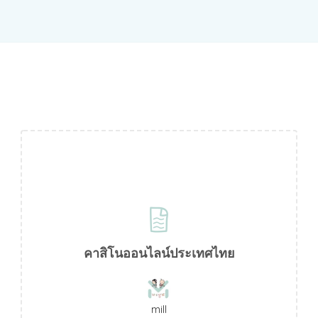
คาสิโนออนไลน์ประเทศไทย
mill