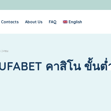
PASSWORD
*
EM
Contacts
About Us
FAQ
English
ls
Kids Stuff
REMEMBER ME
P
Toys & Games
าร 24ชม
LOG IN
& Skirts
Shoes & Accessories
UFABET คาสิโน ขั้นต่ำ
Yo
Lost your password?
s
Daily Care
th
an
Bec