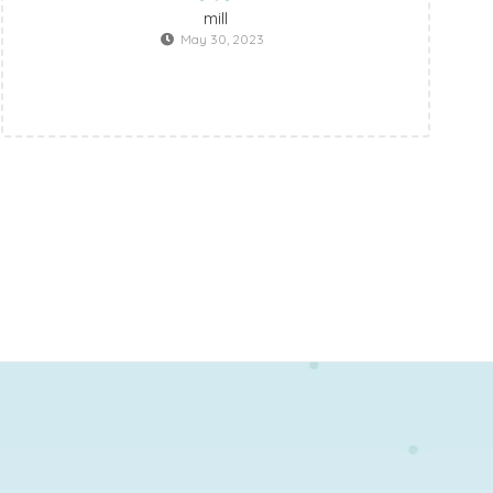
mill
May 30, 2023