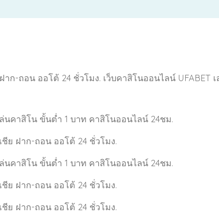
ีย ฝาก-ถอน ออโต้ 24 ชั่วโมง. เว็บคาสิโนออนไลน์ UFABET เ
่นคาสิโน ขั้นต่ำ 1 บาท คาสิโนออนไลน์ 24ชม.
อเชีย ฝาก-ถอน ออโต้ 24 ชั่วโมง.
่นคาสิโน ขั้นต่ำ 1 บาท คาสิโนออนไลน์ 24ชม.
อเชีย ฝาก-ถอน ออโต้ 24 ชั่วโมง.
อเชีย ฝาก-ถอน ออโต้ 24 ชั่วโมง.