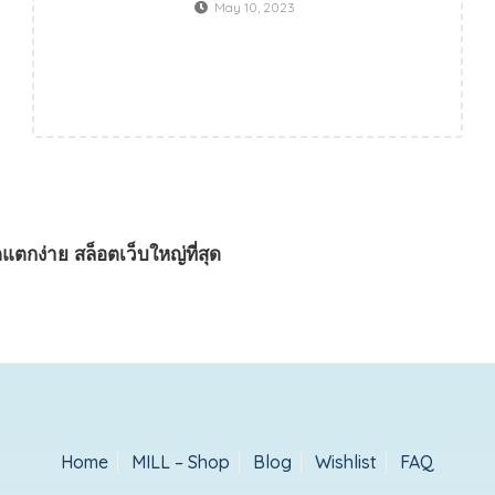
May 10, 2023
ตกง่าย สล็อตเว็บใหญ่ที่สุด
Home
MILL – Shop
Blog
Wishlist
FAQ