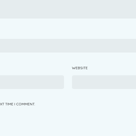
WEBSITE
XT TIME I COMMENT.