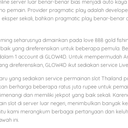
nline server luar benar-benar bias menjadi auto k
mo pemain. Provider pragmatic play adalah develop
 eksper sekali, bahkan pragmatic play benar-benar dik
ming seharusnya dimainkan pada love 888 gold fishing
aik yang direferensikan untuk beberapa pemula. Be
i dalam 1 account di GLOW4D. Untuk mempermudah 
g direferensikan, GLOW4D ikut sediakan service Live 
u yang sediakan service permainan slot Thailand pal
ikan berharga beberapa ratus juta rupee untuk pemain
enangi dan memiliki jekpot yang baik sekali. Kare
in slot di server luar negeri, menimbulkan banyak k
tuk itu kami merangkum berbagai pertanyaan dan kelu
awah ini.