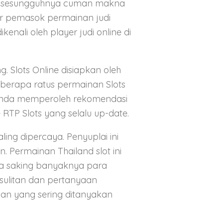
aya sesungguhnya cuman makna
er pemasok permainan judi
enali oleh player judi online di
. Slots Online disiapkan oleh
berapa ratus permainan Slots
Anda memperoleh rekomendasi
RTP Slots yang selalu up-date.
ing dipercaya. Penyuplai ini
. Permainan Thailand slot ini
na saking banyaknya para
esulitan dan pertanyaan
han yang sering ditanyakan