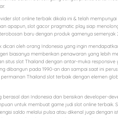
ar.
der slot online terbaik dikala ini & telah mempunyai
aan apapun, slot gacor pragmatic play siap menolong
t terobosan baru dengan produk gamenya semenjak 
ak dicari oleh orang Indonesia yang ingin mendapatka
 negeri biasanya memberikan penawaran yang lebih me
an situs slot Thailand dengan antar-muka responsive
ing dibangun pada 1990-an dan sampai saat ini peru
i permainan Thailand slot terbaik dengan elemen glo
ng berasal dari Indonesia dan berisikan developer-d
uan untuk membuat game judi slot online terbaik. Sal
ngisi saldo melalui pulsa atau dikenal juga dengan ist