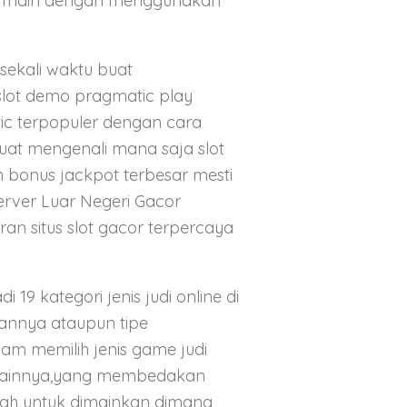
bermain dengan menggunakan
sekali waktu buat
slot demo pragmatic play
c terpopuler dengan cara
uat mengenali mana saja slot
bonus jackpot terbesar mesti
erver Luar Negeri Gacor
an situs slot gacor terpercaya
9 kategori jenis judi online di
annya ataupun tipe
am memilih jenis game judi
g lainnya,yang membedakan
udah untuk dimainkan dimana