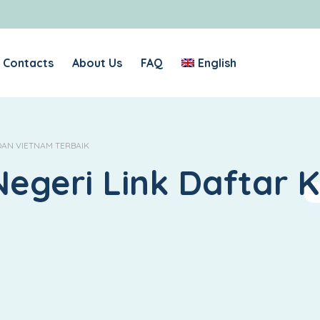
PASSWORD
*
EM
Contacts
About Us
FAQ
English
ls
Kids Stuff
REMEMBER ME
P
Toys & Games
DAN VIETNAM TERBAIK
LOG IN
 Negeri Link Daftar
& Skirts
Shoes & Accessories
Yo
Lost your password?
s
Daily Care
th
an
Bec