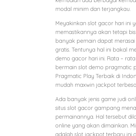
kemudian ada berbagai kemud
modal minim dan terjangkau.
Meyakinkan slot gacor hari ini
memastikannya akan tetapi bis
banyak pemain dapat merasai 
gratis. Tentunya hal ini baka
demo gacor hari ini. Rata – r
bermain slot demo pragmatic pl
Pragmatic Play Terbaik di Indo
mudah maxwin jackpot terbesa
Ada banyak jenis game judi onli
situs slot gacor gampang men
permainannya. Hal tersebut di
online yang akan dimainkan. 
adalah slot jackpot terbaru in