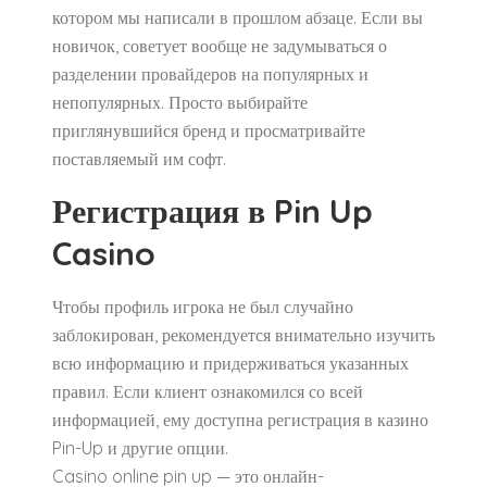
котором мы написали в прошлом абзаце. Если вы
новичок, советует вообще не задумываться о
разделении провайдеров на популярных и
непопулярных. Просто выбирайте
приглянувшийся бренд и просматривайте
поставляемый им софт.
Регистрация в Pin Up
Casino
Чтобы профиль игрока не был случайно
заблокирован, рекомендуется внимательно изучить
всю информацию и придерживаться указанных
правил. Если клиент ознакомился со всей
информацией, ему доступна регистрация в казино
Pin-Up и другие опции.
Casino online pin up — это онлайн-