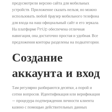
предусмотрели версию сайта для мобильных
устройств. Приложение сказать нельзя, но можно
использовать любой браузер мобильного телефона
для входа на наш официальный сайт и его зеркала.
На платформе PinUp обеспечена отличная
навигация, она достаточно простая и удобная. Все
предложения конторы разделены на подкатегории.
Создание
аккаунта и вход
Там регулярно разбираются десятки, а порой и
сотни вопросов. Идентификация или верификация
— процедура подтверждения личности клиента
казино с помощью действительных данных