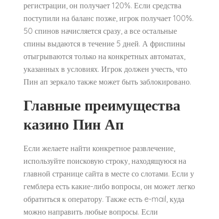
регистрации, он получает 120%. Если средства
поступили на баланс позже, игрок получает 100%.
50 спинов начисляется сразу, а все остальные
спины выдаются в течение 5 дней. А фриспины
отыгрываются только на конкретных автоматах,
указанных в условиях. Игрок должен учесть, что
Пин ап зеркало также может быть заблокировано.
Главные преимущества
казино Пин Ап
Если желаете найти конкретное развлечение,
используйте поисковую строку, находящуюся на
главной странице сайта в месте со слотами. Если у
гемблера есть какие-либо вопросы, он может легко
обратиться к оператору. Также есть e-mail, куда
можно направить любые вопросы. Если