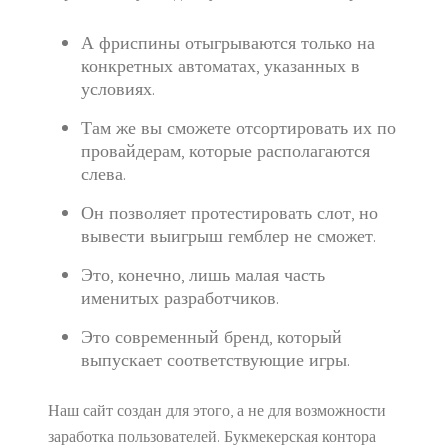
А фриспины отыгрываются только на
конкретных автоматах, указанных в
условиях.
Там же вы сможете отсортировать их по
провайдерам, которые располагаются
слева.
Он позволяет протестировать слот, но
вывести выигрыш гемблер не сможет.
Это, конечно, лишь малая часть
именитых разработчиков.
Это современный бренд, который
выпускает соответствующие игры.
Наш сайт создан для этого, а не для возможности
заработка пользователей. Букмекерская контора