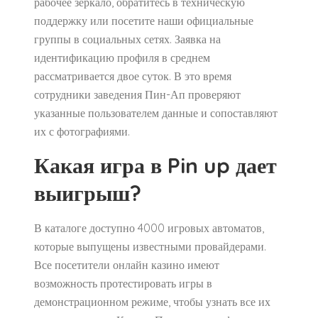
рабочее зеркало, обратитесь в техническую
поддержку или посетите наши официальные
группы в социальных сетях. Заявка на
идентификацию профиля в среднем
рассматривается двое суток. В это время
сотрудники заведения Пин-Ап проверяют
указанные пользователем данные и сопоставляют
их с фотографиями.
Какая игра в Pin up дает
выигрыш?
В каталоге доступно 4000 игровых автоматов,
которые выпущены известными провайдерами.
Все посетители онлайн казино имеют
возможность протестировать игры в
демонстрационном режиме, чтобы узнать все их