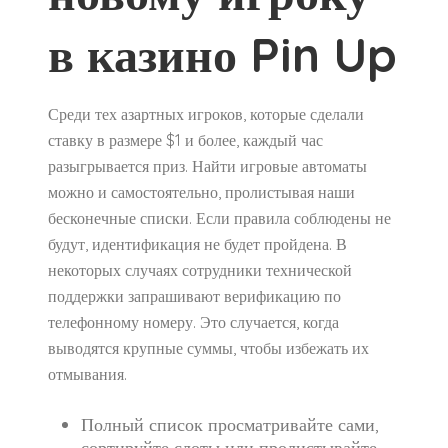
в казино Pin Up
Среди тех азартных игроков, которые сделали
ставку в размере $1 и более, каждый час
разыгрывается приз. Найти игровые автоматы
можно и самостоятельно, пролистывая наши
бесконечные списки. Если правила соблюдены не
будут, идентификация не будет пройдена. В
некоторых случаях сотрудники технической
поддержки запрашивают верификацию по
телефонному номеру. Это случается, когда
выводятся крупные суммы, чтобы избежать их
отмывания.
Полный список просматривайте сами,
сортируйте слоты или пролистывайте