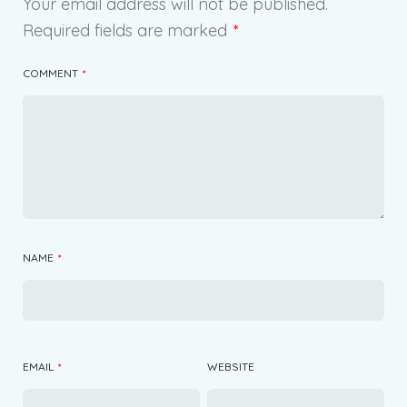
Your email address will not be published.
Required fields are marked
*
COMMENT
*
NAME
*
EMAIL
*
WEBSITE