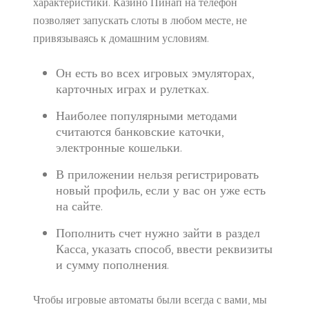
характеристики. Казино Пинап на телефон
позволяет запускать слоты в любом месте, не
привязываясь к домашним условиям.
Он есть во всех игровых эмуляторах,
карточных играх и рулетках.
Наиболее популярными методами
считаются банковские каточки,
электронные кошельки.
В приложении нельзя регистрировать
новый профиль, если у вас он уже есть
на сайте.
Пополнить счет нужно зайти в раздел
Касса, указать способ, ввести реквизиты
и сумму пополнения.
Чтобы игровые автоматы были всегда с вами, мы