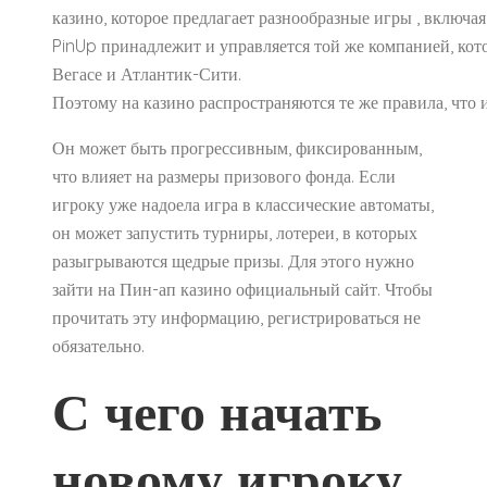
казино, которое предлагает разнообразные игры , включая
PinUp принадлежит и управляется той же компанией, кото
Вегасе и Атлантик-Сити.
Поэтому на казино распространяются те же правила, что и
Он может быть прогрессивным, фиксированным,
что влияет на размеры призового фонда. Если
игроку уже надоела игра в классические автоматы,
он может запустить турниры, лотереи, в которых
разыгрываются щедрые призы. Для этого нужно
зайти на Пин-ап казино официальный сайт. Чтобы
прочитать эту информацию, регистрироваться не
обязательно.
С чего начать
новому игроку